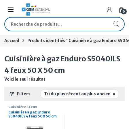
Skip to navigation
Skip to content
Open
0
Recherche pour :
Accueil
Produits identifiés “Cuisinière à gaz Enduro S504
Cuisinière à gaz Enduro S5040ILS
4 feux 50 X 50 cm
Voici le seul résultat
Filters
Cuisinière 4 Feux
Cuisinière à gaz Enduro
S5040ILS 4 feux 50 X 50 cm