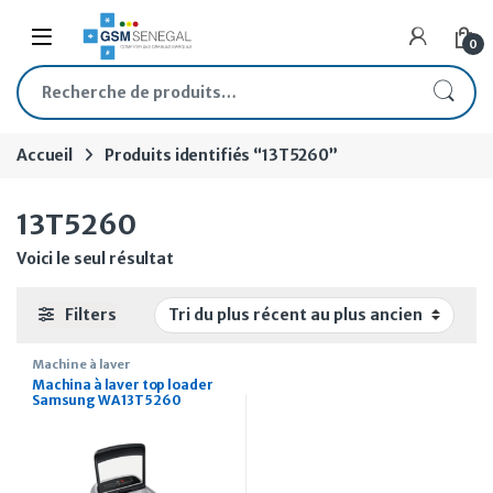
Skip to navigation
Skip to content
Open
0
Recherche pour :
Accueil
Produits identifiés “13T5260”
13T5260
Voici le seul résultat
Filters
Machine à laver
Machina à laver top loader
Samsung WA 13T5260