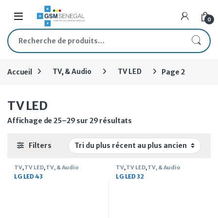
Skip to navigation
Skip to content
Open
0
Recherche pour :
Accueil
TV, & Audio
TV LED
Page 2
TV LED
Trié du plus récent au pl
Affichage de 25–29 sur 29 résultats
Filters
TV
,
TV LED
,
TV, & Audio
TV
,
TV LED
,
TV, & Audio
LG LED 43
LG LED 32