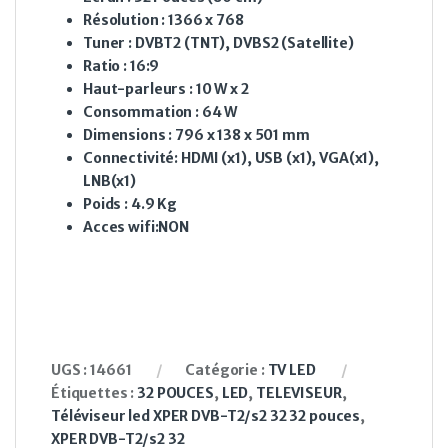
Résolution : 1366 x 768
Tuner : DVBT2 (TNT), DVBS2 (Satellite)
Ratio : 16:9
Haut-parleurs : 10 W x 2
Consommation : 64 W
Dimensions : 796 x 138 x 501 mm
Connectivité: HDMI (x1), USB (x1), VGA(x1),
LNB(x1)
Poids : 4.9 Kg
Acces wifi:NON
UGS :
14661
Catégorie :
TV LED
Étiquettes :
32 POUCES
,
LED
,
TELEVISEUR
,
Téléviseur led XPER DVB-T2/s2 32 32 pouces
,
XPER DVB-T2/s2 32