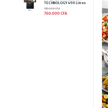
TECHNOLOGY 490 Litres
785.000
CFA
760.000
CFA