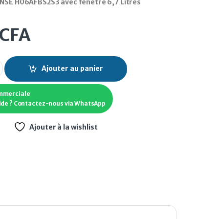
ENSE H06AFBS2S3 avec fenêtre 6,7 Litres
CFA
ENSE H06AFBS2S3 avec fenêtre 6,7 Litres quantity
Ajouter au panier
mmerciale
ide ? Contactez-nous via WhatsApp
Ajouter à la wishlist