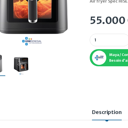
Air fryer Spec HIS
55.000
Air fryer Spec HIS
Maya / Co
Besoin d'a
Description