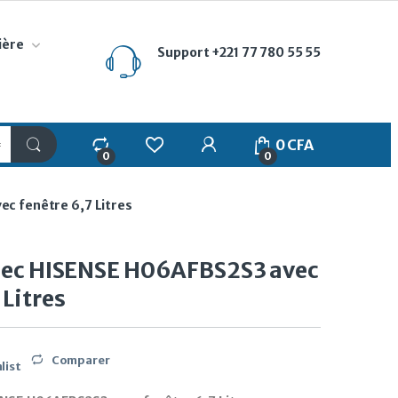
ière
Support
+221 77 780 55 55
My Account
0
CFA
0
0
ec fenêtre 6,7 Litres
Spec HISENSE H06AFBS2S3 avec
 Litres
Comparer
list