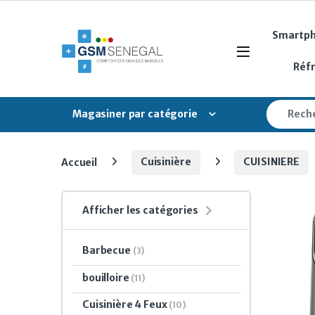
Skip to navigation
Skip to content
Smartp
Open
Réf
Search fo
Magasiner par catégorie
Accueil
Cuisinière
CUISINIERE
Afficher les catégories
Barbecue
(3)
bouilloire
(11)
Cuisinière 4 Feux
(10)