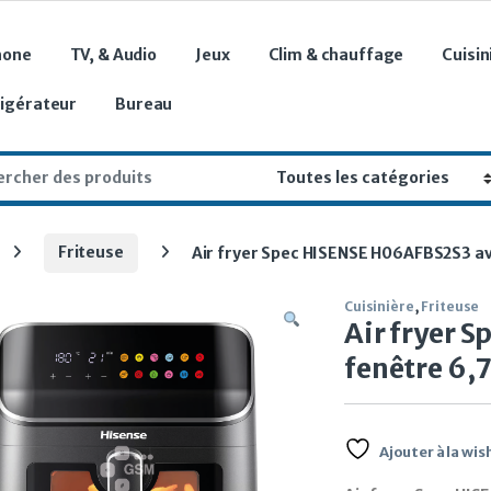
hone
TV, & Audio
Jeux
Clim & chauffage
Cuisin
rigérateur
Bureau
r:
Friteuse
Air fryer Spec HISENSE H06AFBS2S3 av
Cuisinière
,
Friteuse
Air fryer 
fenêtre 6,7
Ajouter à la wish