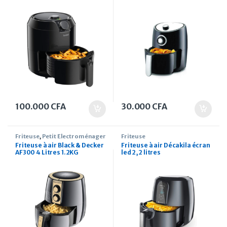
100.000
CFA
30.000
CFA
Friteuse
,
Petit Électroménager
Friteuse
Friteuse à air Black & Decker
Friteuse à air Décakila écran
AF300 4 Litres 1.2KG
led 2,2 litres