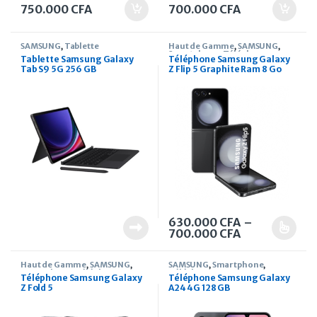
750.000
CFA
700.000
CFA
SAMSUNG
,
Tablette
Haut de Gamme
,
SAMSUNG
,
Smartphone
,
Téléphone
Tablette Samsung Galaxy
Téléphone Samsung Galaxy
Tab S9 5G 256 GB
Z Flip 5 Graphite Ram 8 Go
630.000
CFA
–
Plage de prix
700.000
CFA
Ce produit a plusieurs variati
Haut de Gamme
,
SAMSUNG
,
SAMSUNG
,
Smartphone
,
Smartphone
,
Téléphone
Téléphone
Téléphone Samsung Galaxy
Téléphone Samsung Galaxy
Z Fold 5
A24 4G 128 GB