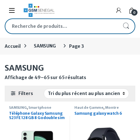
Skip to navigation
Skip to content
Open
0
Recherche pour :
Accueil
SAMSUNG
Page 3
SAMSUNG
Trié du plus récent au p
Affichage de 49–65 sur 65 résultats
Filters
SAMSUNG
,
Smartphone
Haut de Gamme
,
Montre
connectée
,
SAMSUNG
Téléphone Galaxy Samsung
Samsung galaxy watch 6
S23 FE 128 GB 8 Go double sim
intégrée