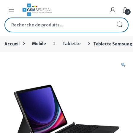
Skip to navigation
Skip to content
Open
0
Recherche pour :
Accueil
Mobile
Tablette
Tablette Samsung 