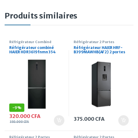
Produits similaires
Réfrigérateur Combiné
Réfrigérateur 2 Portes
Réfrigérateur combiné
Réfrigérateur HAIER HRF-
HAIER HDR3619fnmn 354
B399MAWHB(AF2) 2 portes
Litres noir
320 Litres avec fontaine
-
9%
320.000
CFA
375.000
CFA
350.000
CFA
Réfrigérateur 2 Portes
Réfrigérateur 2 Portes