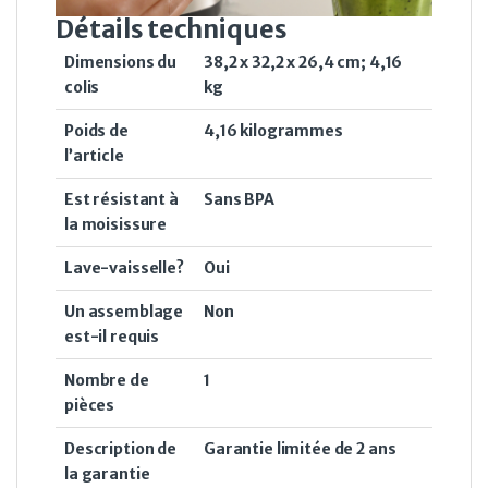
Détails techniques
Dimensions du
‎38,2 x 32,2 x 26,4 cm; 4,16
colis
kg
Poids de
‎4,16 kilogrammes
l’article
Est résistant à
Sans BPA
la moisissure
Lave-vaisselle?
‎Oui
Un assemblage
Non
est-il requis
Nombre de
‎1
pièces
Description de
‎Garantie limitée de 2 ans
la garantie