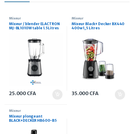
Mixeur
Mixeur
Mixeur / blender ELACTRON
Mixeur Black+ Decker BX440
MJ-BL1010W table 1.5Litres
400w 1,5 Litres
gris
25.000
CFA
35.000
CFA
Mixeur
Mixeur plongeant
BLACK+DECKER HB600-B5
600W 600 ml avec bol
hachoir 3 en 1