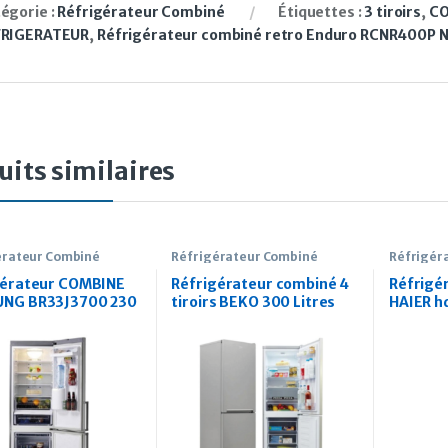
égorie :
Réfrigérateur Combiné
Étiquettes :
3 tiroirs
,
CO
FRIGERATEUR
,
Réfrigérateur combiné retro Enduro RCNR400P No
uits similaires
érateur Combiné
Réfrigérateur Combiné
Réfrigér
gérateur COMBINE
Réfrigérateur combiné 4
Réfrigé
NG BR33J3700 230
tiroirs BEKO 300 Litres
HAIER h
CLASS A+ BEKO RCSe 300
Litres Si
K 30 SN