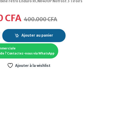
biné retro Enduro RCNR400P Nofrost 3 Tiroirs
0
CFA
400.000
CFA
iné retro Enduro RCNR400P Nofrost 3 Tiroirs quantity
Ajouter au panier
mmerciale
ide ? Contactez-nous via WhatsApp
Ajouter à la wishlist