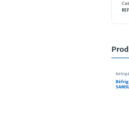
Cat
RE
Prod
Réfrig
Réfri
SAMSU
Litres