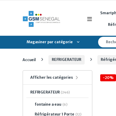
Skip to navigation
Skip to content
Smartp
Open
Réf
Search fo
Magasiner par catégorie
Accueil
REFRIGERATEUR
Réfrigé
Afficher les catégories
-
20%
REFRIGERATEUR
(246)
fontaine a eau
(6)
Réfrigérateur 1 Porte
(12)