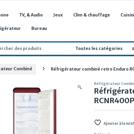
hone
TV, & Audio
Jeux
Clim & chauffage
Cuisin
rigérateur
Bureau
r:
rateur Combiné
Réfrigérateur combiné retro Enduro R
Réfrigérateur Combi
Réfrigérat
RCNR400P N
Ajouter à la wish