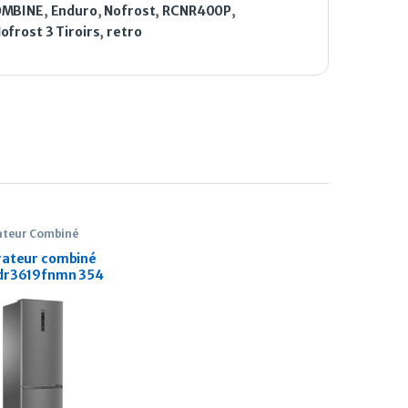
MBINE
,
Enduro
,
Nofrost
,
RCNR400P
,
frost 3 Tiroirs
,
retro
ateur Combiné
rateur combiné
dr3619fnmn 354
lver