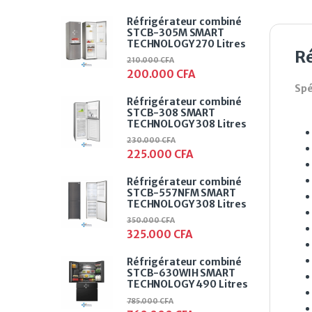
Réfrigérateur combiné
STCB-305M SMART
TECHNOLOGY 270 Litres
Ré
210.000
CFA
200.000
CFA
Spé
Réfrigérateur combiné
STCB-308 SMART
TECHNOLOGY 308 Litres
230.000
CFA
225.000
CFA
Réfrigérateur combiné
STCB-557NFM SMART
TECHNOLOGY 308 Litres
350.000
CFA
325.000
CFA
Réfrigérateur combiné
STCB-630WIH SMART
TECHNOLOGY 490 Litres
785.000
CFA