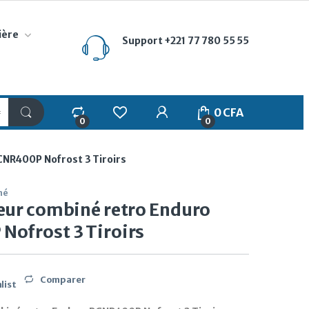
ière
Support
+221 77 780 55 55
My Account
0
CFA
0
0
CNR400P Nofrost 3 Tiroirs
né
eur combiné retro Enduro
ofrost 3 Tiroirs
Comparer
list