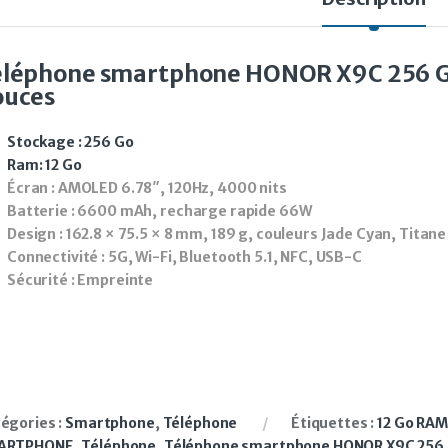
éléphone smartphone HONOR X9C 256 G
ouces
Stockage
: 256 Go
Ram
: 12 Go
Écran
: AMOLED 6.78″, 120Hz, 4000 nits
Batterie
: 6600 mAh, recharge rapide 66W
Design
: 162.8 × 75.5 × 8 mm, 189 g, couleurs Jade Cyan, Titane 
Connectivité
: 5G, Wi-Fi, Bluetooth 5.1, NFC, USB-C
Sécurité
: Empreinte
égories :
Smartphone
,
Téléphone
Étiquettes :
12 Go RAM
ARTPHONE
,
Téléphone
,
Téléphone smartphone HONOR X9C 256 