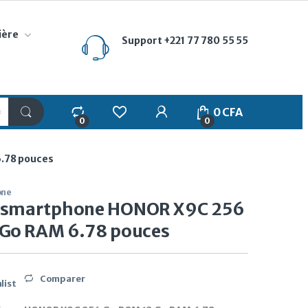
ière
Support
+221 77 780 55 55
My Account
0
CFA
0
0
.78 pouces
one
 smartphone HONOR X9C 256
 Go RAM 6.78 pouces
Comparer
list