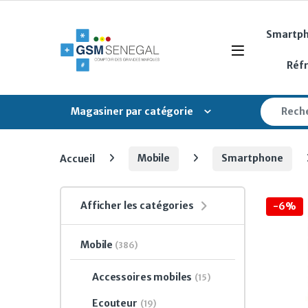
Skip to navigation
Skip to content
Smartp
Open
Réf
Search fo
Magasiner par catégorie
Accueil
Mobile
Smartphone
Afficher les catégories
-
6%
Mobile
(386)
Accessoires mobiles
(15)
Ecouteur
(19)