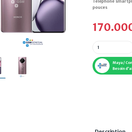
Téléphone smartp
pouces
170.00
Téléphone smartph
Maya / Co
Besoin d'a
Description