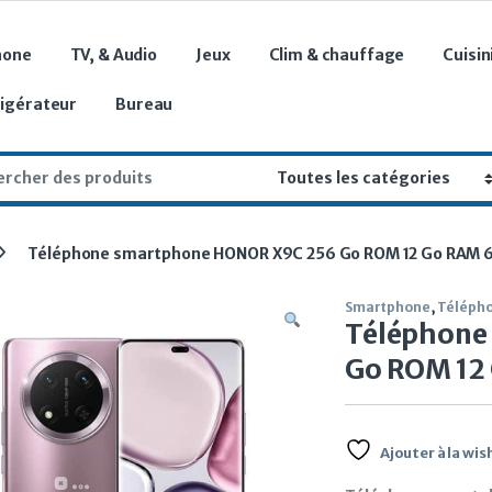
hone
TV, & Audio
Jeux
Clim & chauffage
Cuisin
rigérateur
Bureau
r:
Téléphone smartphone HONOR X9C 256 Go ROM 12 Go RAM 6
Smartphone
,
Téléph
Téléphone
Go ROM 12
Ajouter à la wish