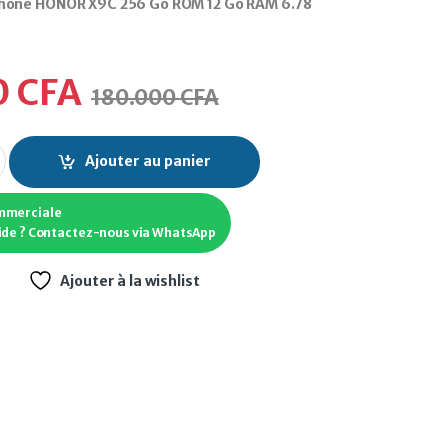
hone HONOR X9C 256 Go ROM 12 Go RAM 6.78
0
CFA
180.000
CFA
one HONOR X9C 256 Go ROM 12 Go RAM 6.78 pouces quantity
Ajouter au panier
mmerciale
ide ? Contactez-nous via WhatsApp
Ajouter à la wishlist