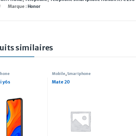
Marque :
Honor
uits similaires
phone
Mobile
,
Smartphone
i y6s
Mate 20