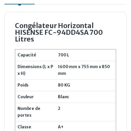
Congélateur Horizontal
HISENSE FC-94DD4SA 700
Litres
Capacité
700 L
Dimensions (L x P
1600 mm x 755 mm x 850
x H)
mm
Poids
80 KG
Couleur
Blanc
Nombre de
2
portes
Classe
A+