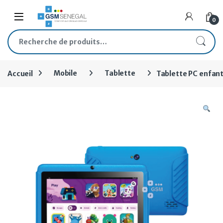
Skip to navigation
Skip to content
Open
0
Recherche pour :
Accueil
Mobile
Tablette
Tablette PC enfan