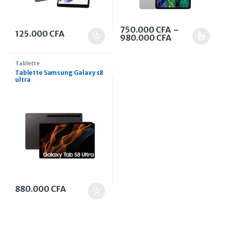
750.000
CFA
–
125.000
CFA
Plage de prix
980.000
CFA
Ce produit a plusieurs variati
Tablette
Tablette Samsung Galaxy s8
ultra
880.000
CFA