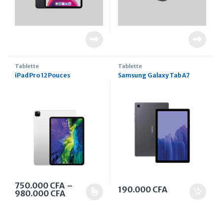
Tablette
Tablette
iPad Pro 12 Pouces
Samsung Galaxy Tab A7
750.000
CFA
–
190.000
CFA
Plage de prix : 750.000 CFA à 980.000 C
980.000
CFA
Ce produit a plusieurs variations. Les options peuvent être 