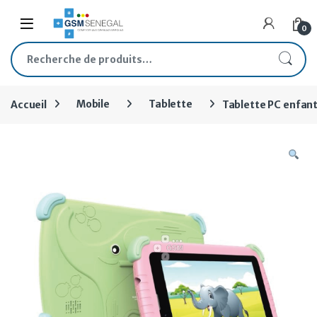
Skip to navigation
Skip to content
Open
0
Recherche pour :
Accueil
Mobile
Tablette
Tablette PC enfan