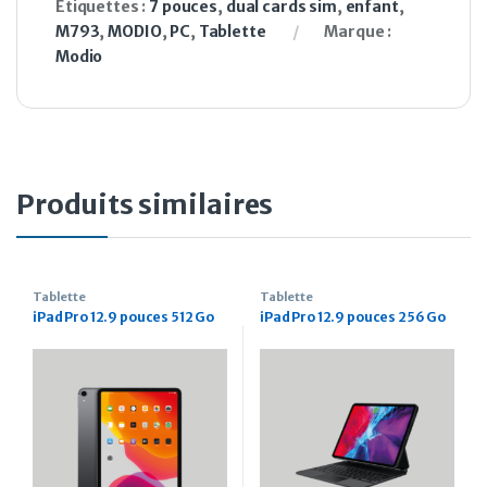
Étiquettes :
7 pouces
,
dual cards sim
,
enfant
,
M793
,
MODIO
,
PC
,
Tablette
Marque :
Modio
Produits similaires
Tablette
Tablette
iPad Pro 12.9 pouces 512 Go
iPad Pro 12.9 pouces 256 Go