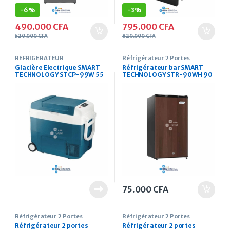
-
6%
-
3%
490.000
CFA
795.000
CFA
520.000
CFA
820.000
CFA
REFRIGERATEUR
Réfrigérateur 2 Portes
Glacière Electrique SMART
Réfrigérateur bar SMART
TECHNOLOGY STCP-99W 55
TECHNOLOGY STR-90WH 90
Litres
Litres
75.000
CFA
Réfrigérateur 2 Portes
Réfrigérateur 2 Portes
Réfrigérateur 2 portes
Réfrigérateur 2 portes