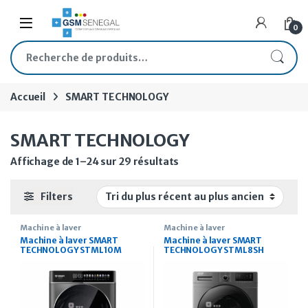
Skip to navigation
Skip to content
Open
0
Recherche pour :
Accueil
SMART TECHNOLOGY
SMART TECHNOLOGY
Trié du plus récent au plus
Affichage de 1–24 sur 29 résultats
Filters
Machine à laver
Machine à laver
Machine à laver SMART
Machine à laver SMART
TECHNOLOGY STML10M
TECHNOLOGY STML8SH
chargement frontal 10 Kg
chargement frontal 8Kg Gris
Gris A+
A+