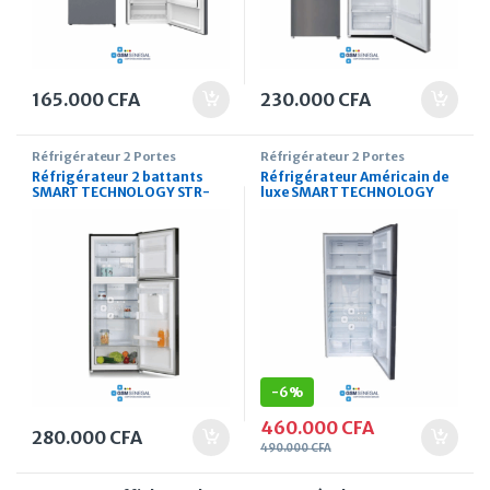
165.000
CFA
230.000
CFA
Réfrigérateur 2 Portes
Réfrigérateur 2 Portes
Réfrigérateur 2 battants
Réfrigérateur Américain de
SMART TECHNOLOGY STR-
luxe SMART TECHNOLOGY
687WM 362 Litres
STR-858M 580 Litres
-
6%
460.000
CFA
280.000
CFA
490.000
CFA