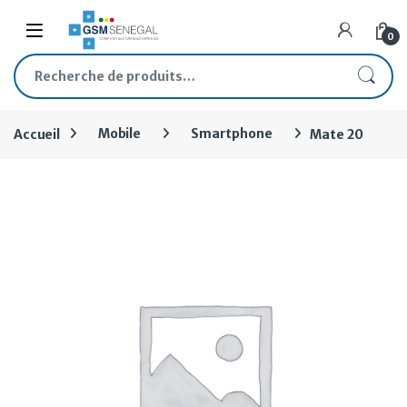
Skip to navigation
Skip to content
Open
0
Recherche pour :
Accueil
Mobile
Smartphone
Mate 20