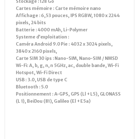
Stockage : 128 Go
Cartes mémoire : Carte mémoire nano
Affichage : 6,53 pouces, IPS RGBW, 1080 x 2244
pixels, 24 bits
Batterie : 4000 mAh, Li-Polymer
Systeme d’exploitation :
Caméra Android 9.0 Pie : 4032 x 3024 pixels,
3840 x 2160 pixels,
Carte SIM 30 ips : Nano-SIM, Nano-SIM / NMSD
Wi-Fi: A, b, g, n, n 5GHz, ac, double bande, Wi-Fi
Hotspot, Wi-Fi Direct
USB : 3.0, USB de type C
Bluetooth : 5.0
Positionnement : A-GPS, GPS (Ll + L5), GLONASS
(L 1), BeiDou (81), Galileo (El + E5a)