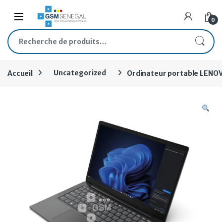
Skip to navigation
Skip to content
Open
0
Recherche pour :
Accueil
Uncategorized
Ordinateur portable LENOV