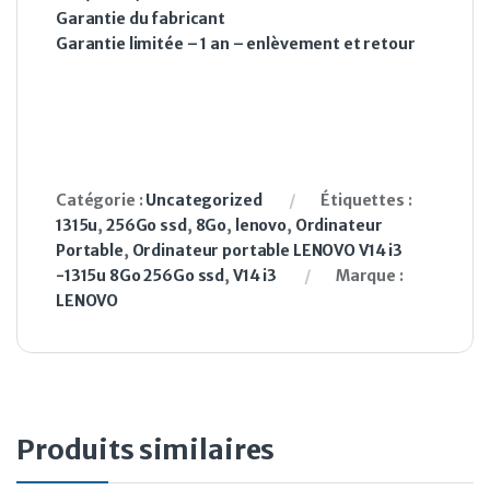
Garantie du fabricant
Garantie limitée – 1 an – enlèvement et retour
Catégorie :
Uncategorized
Étiquettes :
1315u
,
256Go ssd
,
8Go
,
lenovo
,
Ordinateur
Portable
,
Ordinateur portable LENOVO V14 i3
-1315u 8Go 256Go ssd
,
V14 i3
Marque :
LENOVO
Produits similaires