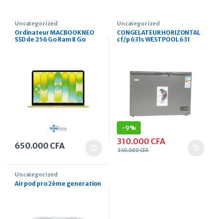
Uncategorized
Uncategorized
Ordinateur MACBOOK NEO
CONGELATEUR HORIZONTAL
SSD de 256 Go Ram 8 Go
cf/p 631s WESTPOOL 631
retina
Litres
-
9%
310.000
CFA
650.000
CFA
340.000
CFA
Uncategorized
Air pod pro 2ème generation