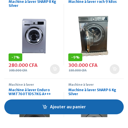
Machine à laver SHARP 8 Kg
Machine à laver roch 9 kilos
Silver
-
7%
-
9%
280.000
CFA
300.000
CFA
300.000
CFA
330.000
CFA
Machine à laver
Machine à laver
Machine á laver Enduro
Machine à laver SHARP 6 Kg
WMT760T1DS 7KG A+++
Silver
Ajouter au panier