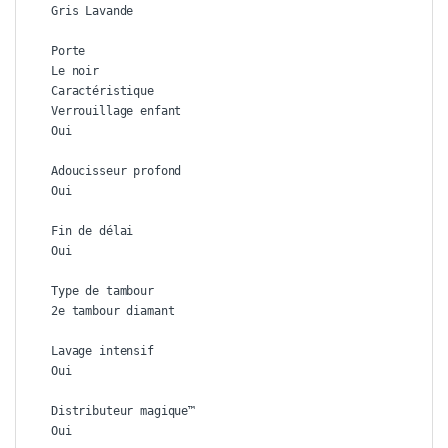
Gris Lavande

Porte

Le noir

Caractéristique

Verrouillage enfant

Oui

Adoucisseur profond

Oui

Fin de délai

Oui

Type de tambour

2e tambour diamant

Lavage intensif

Oui

Distributeur magique™

Oui
