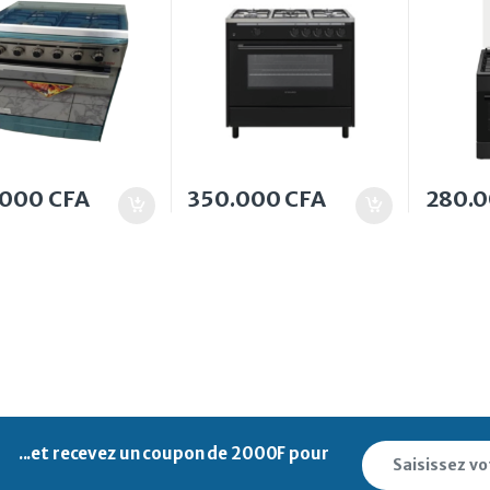
.000
CFA
350.000
CFA
280.
...et recevez un
coupon de 2000F pour