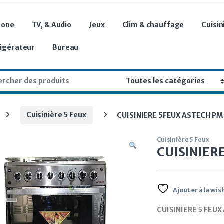
hone
TV, & Audio
Jeux
Clim & chauffage
Cuisin
rigérateur
Bureau
r:
Cuisinière 5 Feux
CUISINIERE 5FEUX ASTECH PM
Cuisinière 5 Feux
CUISINIER
Ajouter à la wish
CUISINIERE 5 FEU