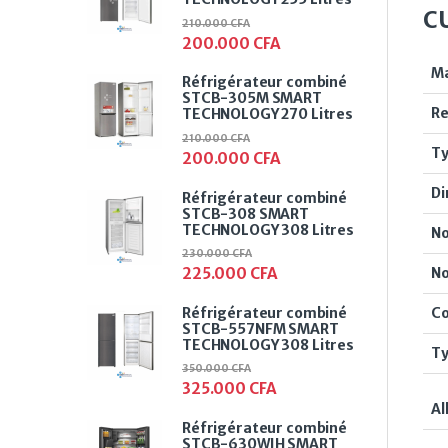
C
210.000
CFA
200.000
CFA
M
Réfrigérateur combiné
STCB-305M SMART
Re
TECHNOLOGY 270 Litres
210.000
CFA
Ty
200.000
CFA
Di
Réfrigérateur combiné
STCB-308 SMART
TECHNOLOGY 308 Litres
No
230.000
CFA
No
225.000
CFA
Réfrigérateur combiné
Co
STCB-557NFM SMART
TECHNOLOGY 308 Litres
Ty
350.000
CFA
325.000
CFA
Al
Réfrigérateur combiné
STCB-630WIH SMART