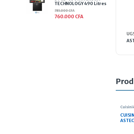
TECHNOLOGY 490 Litres
785.000
CFA
760.000
CFA
UGS
AS
Prod
Cuisini
CUISIN
ASTEC
THER