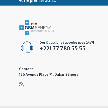
votre premier achat
.
Des Questions ? appelez nous 24/7!
+221 77 780 55 55
Contact
136 Avenue Place 71, Dakar Sénégal