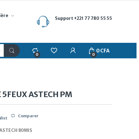
ière
Support
+221 77 780 55 55
My Account
0
CFA
0
0
E 5FEUX ASTECH PM
Comparer
list
X ASTECH 80MIS