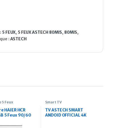
:
5 FEUX
,
5 FEUX ASTECH 80MIS
,
80MIS
,
que :
ASTECH
e 5 Feux
Smart TV
ère HAIER HCR
TV ASTECH SMART
B 5 Feux 90/60
ANDOID OFFICIAL 4K
erture en verre