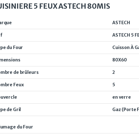
UISINIERE 5 FEUX ASTECH 80MIS
arque
ASTECH
f
ASTECH 5 F
pe du Four
Cuisson À G
mensions
80X60
mbre de brûleurs
2
mbre Feux
5
uvercle
en verre
pe de Gril
Gaz (Porte 
lumage du Four