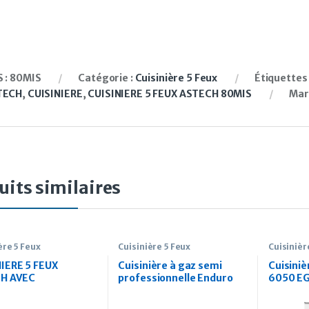
 :
80MIS
Catégorie :
Cuisinière 5 Feux
Étiquettes 
TECH
,
CUISINIERE
,
CUISINIERE 5 FEUX ASTECH 80MIS
Mar
uits similaires
ère 5 Feux
Cuisinière 5 Feux
Cuisinièr
IERE 5 FEUX
Cuisinière à gaz semi
Cuisini
H AVEC
professionnelle Enduro
6050 EG
MOSTAR
RGC900TIBP 5 feux full
cm Couv
option
Noir