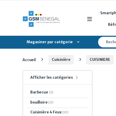
Skip to navigation
Skip to content
Smartp
Open
Réf
Search fo
Magasiner par catégorie
Accueil
Cuisinière
CUISINIERE
Afficher les catégories
Barbecue
(3)
bouilloire
(11)
Cuisinière 4 Feux
(10)