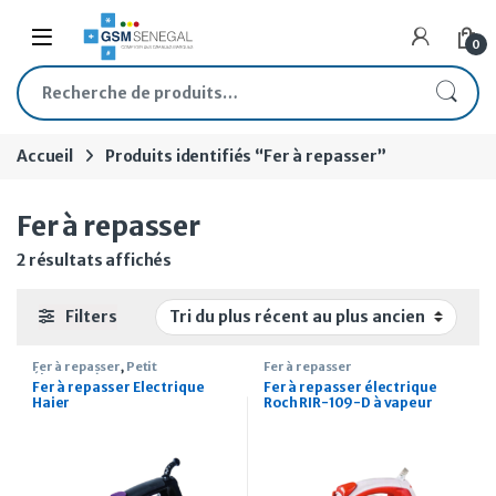
Skip to navigation
Skip to content
Open
0
Recherche pour :
Accueil
Produits identifiés “Fer à repasser”
Fer à repasser
Trié du plus récent au plus ancien
2 résultats affichés
Filters
Fer à repasser
,
Petit
Fer à repasser
Électroménager
Fer à repasser Electrique
Fer à repasser électrique
Haier
Roch RIR-109-D à vapeur
180ml