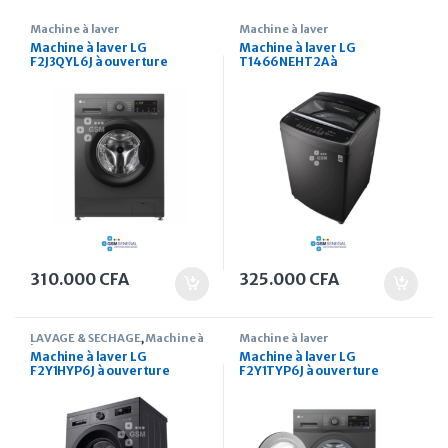
Machine à laver
Machine à laver
Machine à laver LG
Machine à laver LG
F2J3QYL6J à ouverture
T1466NEHT2A à
frontale 7 kg
chargement par le haut 14kg
310.000
CFA
325.000
CFA
LAVAGE & SECHAGE
,
Machine à
Machine à laver
laver
Machine à laver LG
Machine à laver LG
F2Y1HYP6J à ouverture
F2Y1TYP6J à ouverture
frontale 7 kg finition noir
frontale 8 kg
moyen