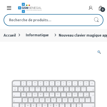
Skip to navigation
Skip to content
Open
0
Recherche pour :
Accueil
Informatique
Nouveau clavier magique app