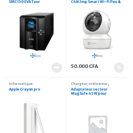
SMC 1500VA Tour
C6N 2mp Smart Wi-Fi Pan &
Tilt Caméra
50.000
CFA
Informatique
Chargeur ordinateur
,
Informatique
Apple Crayon pro
Adaptateur secteur
MagSafe 45 W pour
MacBook Air