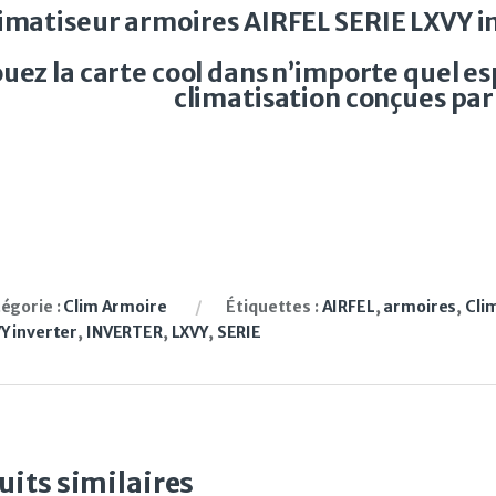
imatiseur armoires AIRFEL SERIE LXVY i
ouez la carte cool dans n’importe quel es
climatisation conçues par 
égorie :
Clim Armoire
Étiquettes :
AIRFEL
,
armoires
,
Cli
Y inverter
,
INVERTER
,
LXVY
,
SERIE
uits similaires