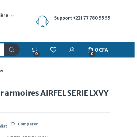
ière
Support
+221 77 780 55 55
My Account
0
CFA
0
0
er
r armoires AIRFEL SERIE LXVY
Comparer
list