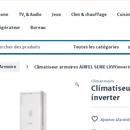
hone
TV, & Audio
Jeux
Clim & chauffage
Cuisin
rigérateur
Bureau
r:
 Armoire
Climatiseur armoires AIRFEL SERIE LXVY invert
Clim Armoire
Climatiseu
inverter
Ajouter à la wish