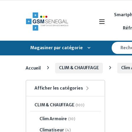
Skip to navigation
Skip to content
Smartp
Open
Réf
Search fo
Magasiner par catégorie
Accueil
CLIM & CHAUFFAGE
Clim
Afficher les catégories
CLIM & CHAUFFAGE
(103)
Clim Armoire
(10)
Climatiseur
(4)