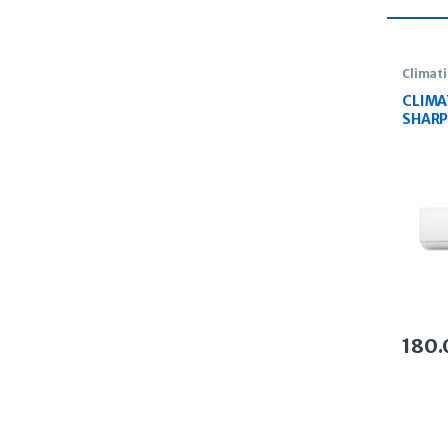
Climat
CLIMA
SHARP
(1CV)
180