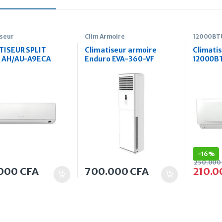
iseur
Clim Armoire
12000BT
Inverter
TISEUR SPLIT
Climatiseur armoire
Climatis
 AH/AU-A9ECA
Enduro EVA-360-VF
12000B
36000BTU ON/OFF
-
16%
250.000
.000
CFA
700.000
CFA
210.