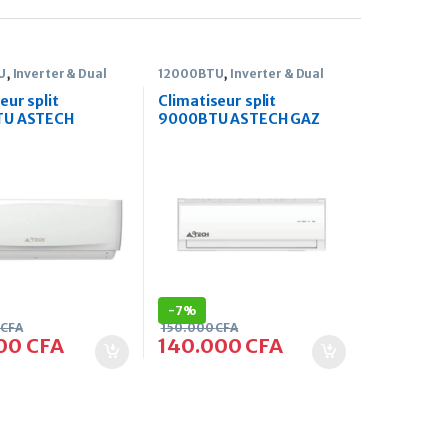
U
,
Inverter & Dual
12000BTU
,
Inverter & Dual
Inverter
eur split
Climatiseur split
TU ASTECH
9000BTU ASTECH GAZ
410
-
7%
CFA
150.000
CFA
000
CFA
140.000
CFA