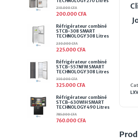
TECHNOLOGY 270 Litres
Cl
210.000
CFA
200.000
CFA
J
Réfrigérateur combiné
STCB-308 SMART
TECHNOLOGY 308 Litres
230.000
CFA
225.000
CFA
Réfrigérateur combiné
STCB-557NFM SMART
TECHNOLOGY 308 Litres
350.000
CFA
325.000
CFA
Cat
LXV
Réfrigérateur combiné
STCB-630WIH SMART
TECHNOLOGY 490 Litres
785.000
CFA
760.000
CFA
Prod