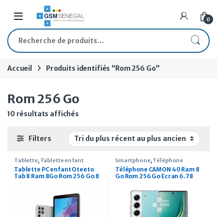
Skip to navigation
Skip to content
Open
0
Recherche pour :
Accueil
Produits identifiés “Rom 256 Go”
Rom 256 Go
Trié du plus récent au plus ancien
10 résultats affichés
Filters
Tablette
,
Tablette enfant
Smartphone
,
Téléphone
Tablette PC enfant Oteeto
Téléphone CAMON 40 Ram 8
Tab 8 Ram 8Go Rom 256 Go 8
Go Rom 256 Go Ecran 6.78
pouces
pouces