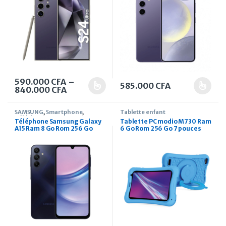
590.000
CFA
–
585.000
CFA
Plage de prix : 590.000 CFA à 840.000 C
840.000
CFA
Ce produit a plusieurs variations. Les options peuvent être 
Ce produit a plusieurs variati
SAMSUNG
,
Smartphone
,
Tablette enfant
Téléphone
Téléphone Samsung Galaxy
Tablette PC modio M730 Ram
A15 Ram 8 Go Rom 256 Go
6 Go Rom 256 Go 7 pouces