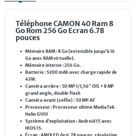
Téléphone CAMON 40 Ram 8
Go Rom 256 Go Ecran 6.78
pouces
Mémoire RAM
: 8 Go (extensible jusqu’à 16
Go avec RAM virtuelle).
Mémoire interne
: 256 Go.
Batterie
: 5200 mAh avec charge rapide de
45W.
Caméra arrière
: 50 MP 1/1,56″ OIS + 8 MP
grand angle, double flash
Caméra avant (selfie)
: 50 MP AF
Processeur
: Processeur ultime MediaTek
Helio G100
Système d’exploitation
: Android 15 avec
HIOS 15.
Écran
: AMOLED de 6,78 pouces, résolution