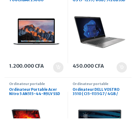
/ DOS
1.200.000
CFA
450.000
CFA
Ordinateur portable
Ordinateur portable
Ordinateur Portable Acer
Ordinateur DELL VOSTRO
Nitro 5 AN515-44-R9LV SSD
3510 ( CI5-1135G7 / 4GB /
15.6’’
256GB / 15.6″ HD / UBUNTU /
french keyboard )