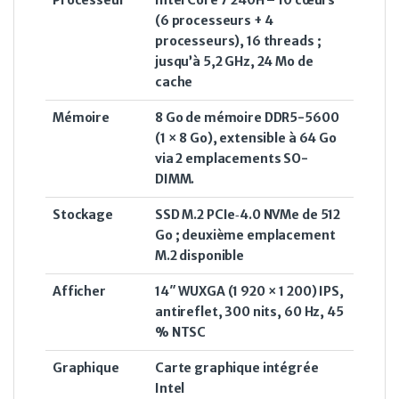
Processeur
Intel Core 7 240H – 10 cœurs
(6 processeurs + 4
processeurs), 16 threads ;
jusqu’à 5,2 GHz, 24 Mo de
cache
Mémoire
8 Go de mémoire DDR5-5600
(1 × 8 Go), extensible à 64 Go
via 2 emplacements SO-
DIMM.
Stockage
SSD M.2 PCIe‑4.0 NVMe de 512
Go ; deuxième emplacement
M.2 disponible
Afficher
14″ WUXGA (1 920 × 1 200) IPS,
antireflet, 300 nits, 60 Hz, 45
% NTSC
Graphique
Carte graphique intégrée
Intel