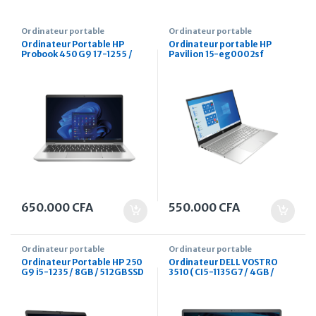
Ordinateur portable
Ordinateur portable
Ordinateur Portable HP
Ordinateur portable HP
Probook 450 G9 17-1255 /
Pavilion 15-eg0002sf
8GB / 512GB SSD / Freedos
650.000
CFA
550.000
CFA
Ordinateur portable
Ordinateur portable
Ordinateur Portable HP 250
Ordinateur DELL VOSTRO
G9 i5-1235 / 8GB / 512GB SSD
3510 ( CI5-1135G7 / 4GB /
/ DOS
256GB / 15.6″ HD / UBUNTU /
french keyboard )