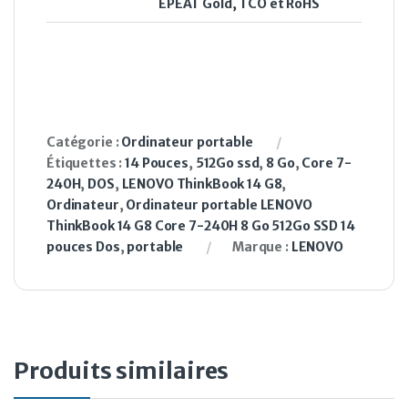
EPEAT Gold, TCO et RoHS
Catégorie :
Ordinateur portable
Étiquettes :
14 Pouces
,
512Go ssd
,
8 Go
,
Core 7-
240H
,
DOS
,
LENOVO ThinkBook 14 G8
,
Ordinateur
,
Ordinateur portable LENOVO
ThinkBook 14 G8 Core 7-240H 8 Go 512Go SSD 14
pouces Dos
,
portable
Marque :
LENOVO
Produits similaires