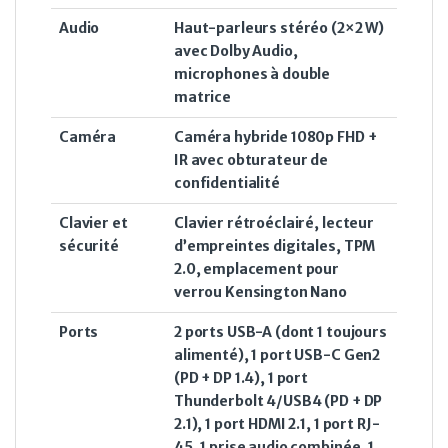
Audio
Haut-parleurs stéréo (2×2 W)
avec Dolby Audio,
microphones à double
matrice
Caméra
Caméra hybride 1080p FHD +
IR avec obturateur de
confidentialité
Clavier et
Clavier rétroéclairé, lecteur
sécurité
d’empreintes digitales, TPM
2.0, emplacement pour
verrou Kensington Nano
Ports
2 ports USB-A (dont 1 toujours
alimenté), 1 port USB-C Gen2
(PD + DP 1.4), 1 port
Thunderbolt 4/USB4 (PD + DP
2.1), 1 port HDMI 2.1, 1 port RJ-
45, 1 prise audio combinée, 1