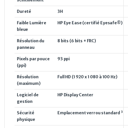
scintillement
Dureté
3H
Faible Lumière
HP Eye Ease (certifié Eyesafe®)
bleue
Résolution du
8 bits (6 bits + FRC)
panneau
Pixels par pouce
93 ppi
(ppi)
Résolution
Full HD (1 920 x 1 080 à 100 Hz)
(maximum)
Logiciel de
HP Display Center
gestion
3
Sécurité
Emplacement verrou
standard
physique