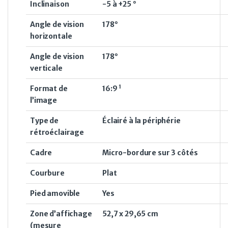
Inclinaison
-5 à +25 °
Angle de vision
178°
horizontale
Angle de vision
178°
verticale
1
Format de
16:9
l’image
Type de
Éclairé à la périphérie
rétroéclairage
Cadre
Micro-bordure sur 3 côtés
Courbure
Plat
Pied amovible
Yes
Zone d’affichage
52,7 x 29,65 cm
(mesure