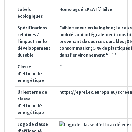
Labels
Homologué EPEAT® Silver
écologiques
Spécifications
Faible teneur en halogène; La caiss
relatives à
ondulé sont intégralement constit
l’impact sur le
provenant de sources durables; 85
développement
consommation; 5 % de plastiques 
4
5
6
7
durable
dans
l’environnement
Classe
E
d’efficacité
énergétique
Url externe de
https://eprel.ec.europa.eu/scree
classe
d’efficacité
énergétique
Logo de classe
d’efficacité