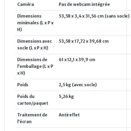
Caméra
Pas de webcam intégrée
Dimensions
53,58 x 3,4 x 31,56 cm
(sans socle)
minimales (L x P x
H)
Dimensions avec
53,58 x 17,72 x 39,68 cm
socle (L x P x H)
Dimensions de
61 x 12,1 x 39,9 cm
l’emballage (L x P
x H)
Poids
2,5 kg
(avec socle)
Poids du
5,26 kg
carton/paquet
Traitement de
Antireflet
l’écran