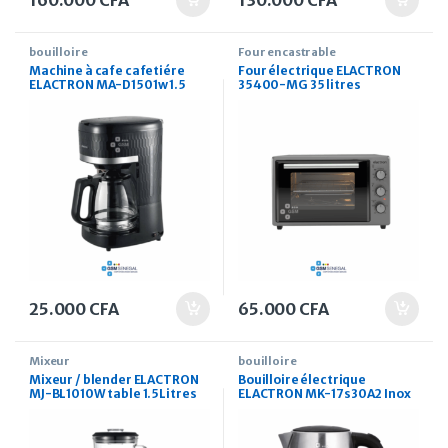
160.000
CFA
130.000
CFA
bouilloire
Four encastrable
Machine à cafe cafetiére
Four électrique ELACTRON
ELACTRON MA-D1501w 1.5
35400-MG 35 litres
litres
25.000
CFA
65.000
CFA
Mixeur
bouilloire
Mixeur / blender ELACTRON
Bouilloire électrique
MJ-BL1010W table 1.5Litres
ELACTRON MK-17s30A2 Inox
gris
1.7 litres