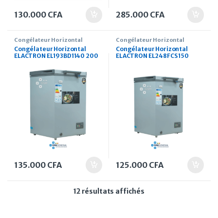
130.000
CFA
285.000
CFA
Congélateur Horizontal
Congélateur Horizontal
Congélateur Horizontal
Congélateur Horizontal
ELACTRON EL193BD1140 200
ELACTRON EL248FCS 150
Litres GRIS
Litres
135.000
CFA
125.000
CFA
Trié du plus récent a
12 résultats affichés