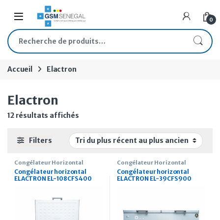
Skip to navigation
Skip to content
Open
0
Recherche pour :
Accueil
Elactron
Elactron
Trié du plus récent au plus ancien
12 résultats affichés
Filters
Congélateur Horizontal
Congélateur Horizontal
Congélateur horizontal
Congélateur horizontal
ELACTRON EL-108CFS 400
ELACTRON EL-39CFS 900
litres avec vitre
litres avec vitre 2 portes