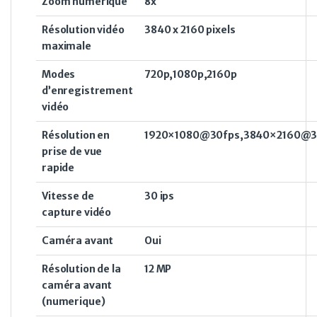
Zoom numérique
8x
Résolution vidéo
3840 x 2160 pixels
maximale
Modes
720p,1080p,2160p
d’enregistrement
vidéo
Résolution en
1920×1080@30fps,3840×2160@3
prise de vue
rapide
Vitesse de
30 ips
capture vidéo
Caméra avant
Oui
Résolution de la
12 MP
caméra avant
(numerique)