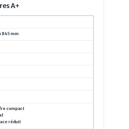
res A+
x 845 mm
fre compact
el
pace réduit