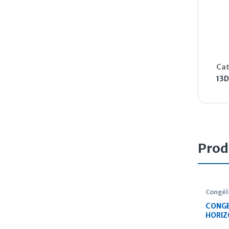
Cat
13D
Prod
Congél
CONG
HORIZ
K400