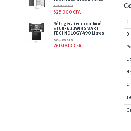
Co
350.000
CFA
325.000
CFA
Ca
Réfrigérateur combiné
STCB-630WIH SMART
TECHNOLOGY 490 Litres
Di
785.000
CFA
760.000
CFA
Po
C
N
Cl
T
Ca