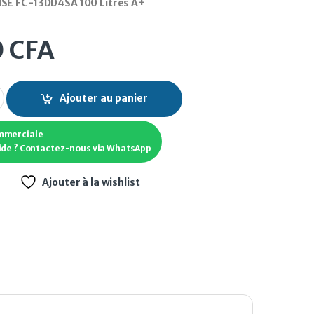
SE FC-13DD4SA 100 Litres A+
0
CFA
SE FC-13DD4SA 100 Litres A+ quantity
Ajouter au panier
mmerciale
ide ? Contactez-nous via WhatsApp
Ajouter à la wishlist