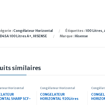
égorie :
Congélateur Horizontal
Étiquettes :
100 Litres
,
D4SA 100 Litres A+
,
HISENSE
Marque :
Hisense
uits similaires
ateur Horizontal
Congélateur Horizontal
Congélat
ELATEUR
CONGELATEUR
CONGEL
ONTAL SHARP SCF-
HORIZONTAL 920Litres
HORIZON
XL-WH2
ASTECH silver
ASTECH