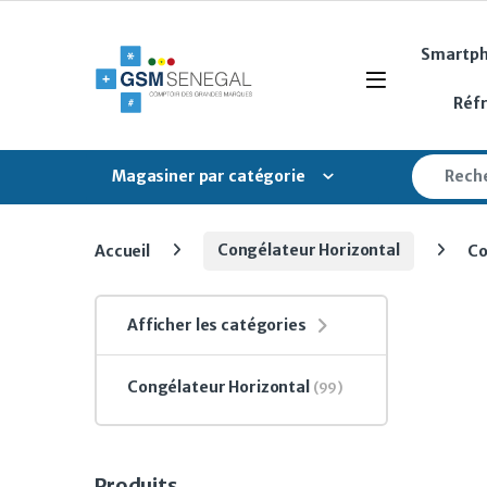
Skip to navigation
Skip to content
Smartp
Open
Réf
Search fo
Magasiner par catégorie
Accueil
Congélateur Horizontal
Co
Afficher les catégories
Congélateur Horizontal
(99)
Produits