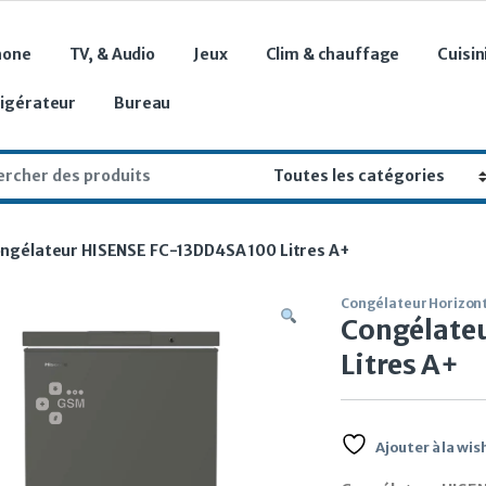
hone
TV, & Audio
Jeux
Clim & chauffage
Cuisin
rigérateur
Bureau
r:
ngélateur HISENSE FC-13DD4SA 100 Litres A+
Congélateur Horizon
Congélate
Litres A+
Ajouter à la wish