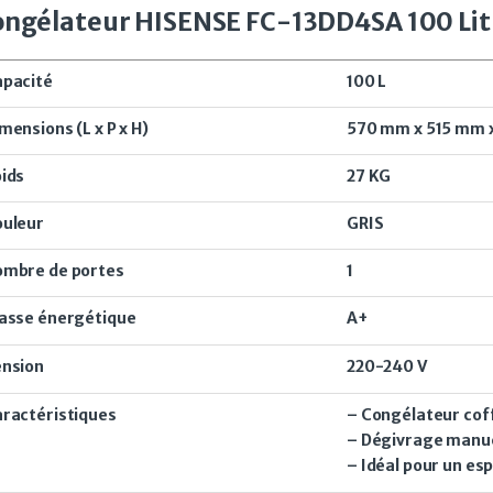
ngélateur HISENSE FC-13DD4SA 100 Lit
pacité
100 L
mensions (L x P x H)
570 mm x 515 mm 
ids
27 KG
ouleur
GRIS
ombre de portes
1
asse énergétique
A+
ension
220-240 V
ractéristiques
– Congélateur cof
– Dégivrage manu
– Idéal pour un es