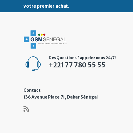
votre premier achat
.
Des Questions ? appelez nous 24/7!
+221 77 780 55 55
Contact
136 Avenue Place 71, Dakar Sénégal