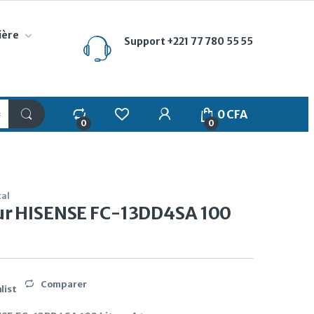
ière
Support
+221 77 780 55 55
My Account
0
CFA
0
0
tal
ur HISENSE FC-13DD4SA 100
Comparer
list