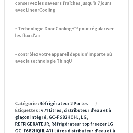
conservez les saveurs fraîches jusqu’à 7 jours
avec LinearCooling
• Technologie Door Cooling+ᵀᴹ pour régulariser
les flux d’air
• contrôlez votre appareil depuis n’importe où
avec la technologie ThinqU
Catégorie :
Réfrigérateur 2 Portes
Étiquettes :
471 Litres
,
distributeur d’eau et à
glaçon intégré
,
GC-F682HQHL
,
LG
,
REFRIGERATEUR
,
Réfrigérateur top freezer LG
GC-F682HQHL 471 Litres distributeur d’eau et à