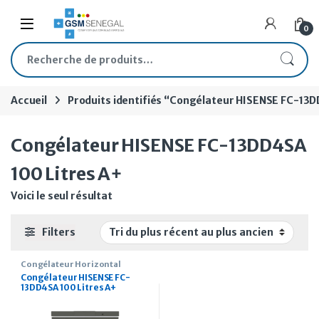
Skip to navigation
Skip to content
Open
0
Recherche pour :
Accueil
Produits identifiés “Congélateur HISENSE FC-13D
Congélateur HISENSE FC-13DD4SA
100 Litres A+
Voici le seul résultat
Filters
Congélateur Horizontal
Congélateur HISENSE FC-
13DD4SA 100 Litres A+