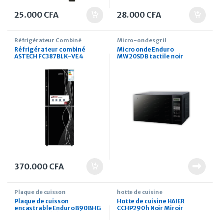
25.000
CFA
28.000
CFA
Réfrigérateur Combiné
Micro-ondes gril
Réfrigérateur combiné
Micro onde Enduro
ASTECH FC387BLK-VE 4
MW20SDB tactile noir
tiroirs GM Noir
370.000
CFA
Plaque de cuisson
hotte de cuisine
Plaque de cuisson
Hotte de cuisine HAIER
encastrable Enduro B90BHG
CCHP290h Noir Miroir
verre tempéré noir