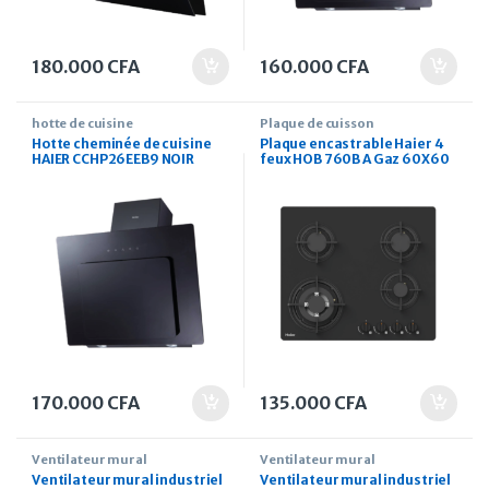
180.000
CFA
160.000
CFA
hotte de cuisine
Plaque de cuisson
Hotte cheminée de cuisine
Plaque encastrable Haier 4
HAIER CCHP26EEB9 NOIR
feux HOB 760B A Gaz 60X60
90×60
NOIR
170.000
CFA
135.000
CFA
Ventilateur mural
Ventilateur mural
Ventilateur mural industriel
Ventilateur mural industriel