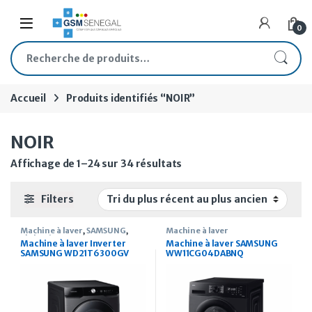
Skip to navigation
Skip to content
Open
0
Recherche pour :
Accueil
Produits identifiés “NOIR”
NOIR
Trié du plus récent au plus
Affichage de 1–24 sur 34 résultats
Filters
Machine à laver
,
SAMSUNG
,
Machine à laver
Sèche Linge
Machine à laver Inverter
Machine à laver SAMSUNG
SAMSUNG WD21T6300GV
WW11CG04DABNQ
chargement frontal 21Kg /
chargement frontal 11Kg
12Kg séchage noir
Noir