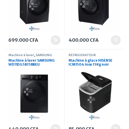
699.000
CFA
400.000
CFA
Machine à laver
,
SAMSUNG
REFRIGERATEUR
Machine à laver SAMSUNG
Machine à glace HISENSE
WD11DG5B15BBEU
ICM1504 Inox 15Kg noir
chargement frontal 11Kg et
6kg séchage Noir