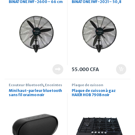
BINATONE IWF-2600 – 66 cm
BINATONE IWF-2021 – 50,8
Noir
cm Noir
55.000
CFA
Ecouteur Bluetooth
,
Enceintes
Plaque de cuisson
Mini haut-parleur bluetooth
Plaque de cuisson à gaz
sans fil oraimo noir
HAIER HOB 790B noir