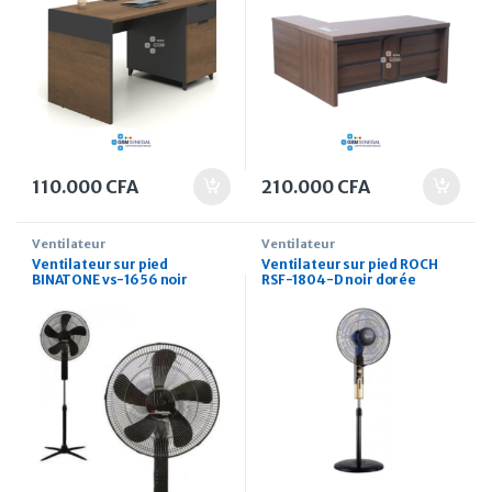
110.000
CFA
210.000
CFA
Ventilateur
Ventilateur
Ventilateur sur pied
Ventilateur sur pied ROCH
BINATONE vs-1656 noir
RSF-1804-D noir dorée