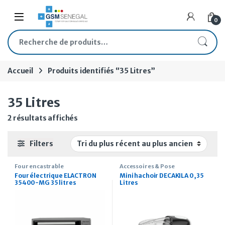
Skip to navigation
Skip to content
Open
0
Recherche pour :
Accueil
Produits identifiés “35 Litres”
35 Litres
Trié du plus récent au plus ancien
2 résultats affichés
Filters
Four encastrable
Accessoires & Pose
Four électrique ELACTRON
Mini hachoir DECAKILA 0,35
35400-MG 35 litres
Litres