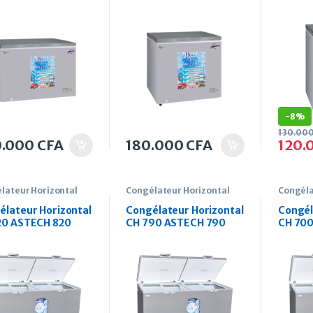
s
Litres
Litres
-
8%
130.00
0.000
CFA
180.000
CFA
120.
lateur Horizontal
Congélateur Horizontal
Congéla
élateur Horizontal
Congélateur Horizontal
Congél
20 ASTECH 820
CH 790 ASTECH 790
CH 70
s
Litres
Litres