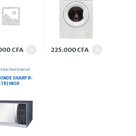
.000
CFA
225.000
CFA
teur Horizontal
ONDE SHARP R-
LTR) INOX