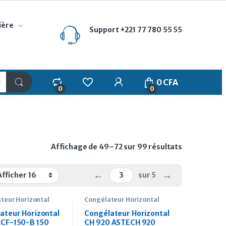
ière
Support
+221 77 780 55 55
My Account
0
CFA
0
0
Trié du plus
Affichage de 49–72 sur 99 résultats
←
→
sur 5
teur Horizontal
Congélateur Horizontal
ateur Horizontal
Congélateur Horizontal
CF-150-B 150
CH 920 ASTECH 920