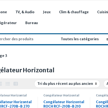
hone
TV, & Audio
Jeux
Clim & chauffage
Cuisin
rigérateur
Bureau
r:
ge 3
élateur Horizontal
lateur Horizontal
Congélateur Horizontal
Congéla
élateur Horizontal
Congélateur Horizontal
Congél
 RCF-270B-B 270
ROCH RCF-210B-B 210
ROCH R