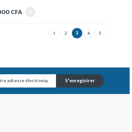
000
CFA
3
1
2
4
5
S'enregistrer