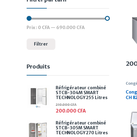
Litre
Prix :
0 CFA
—
690.000 CFA
Prix min
Prix max
Filtrer
20
Produits
Congé
Réfrigérateur combiné
Cong
STCB-304M SMART
TECHNOLOGY 255 Litres
CH 8
Litre
210.000
CFA
200.000
CFA
Réfrigérateur combiné
STCB-305M SMART
TECHNOLOGY 270 Litres