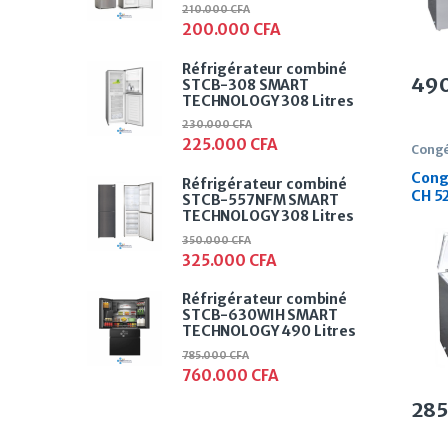
210.000
CFA
200.000
CFA
Réfrigérateur combiné
49
STCB-308 SMART
TECHNOLOGY 308 Litres
230.000
CFA
225.000
CFA
Congé
Cong
Réfrigérateur combiné
CH 5
STCB-557NFM SMART
Litre
TECHNOLOGY 308 Litres
350.000
CFA
325.000
CFA
Réfrigérateur combiné
STCB-630WIH SMART
TECHNOLOGY 490 Litres
785.000
CFA
760.000
CFA
28