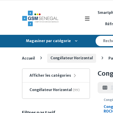
Skip to navigation
Skip to content
Smartp
Open
Réf
Search fo
Magasiner par catégorie
Accueil
Congélateur Horizontal
Pa
Cong
Afficher les catégories
Congélateur Horizontal
(99)
Congé
Cong
ROCH
Filtrer par tarif