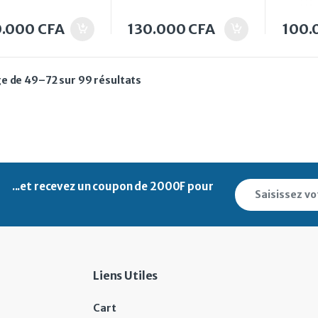
0.000
CFA
130.000
CFA
100.
Trié du plus récent au plus ancien
e de 49–72 sur 99 résultats
...et recevez un
coupon de 2000F pour
Liens Utiles
Cart