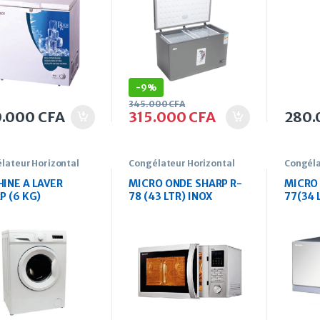
-
9%
345.000
CFA
0.000
CFA
315.000
CFA
280
lateur Horizontal
Congélateur Horizontal
Congéla
INE A LAVER
MICRO ONDE SHARP R-
MICRO 
P (6 KG)
78 (43 LTR) INOX
77(34 