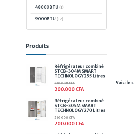
R410
48000BTU
(1)
9000BTU
(12)
Produits
Réfrigérateur combiné
STCB-304M SMART
TECHNOLOGY 255 Litres
Voici le 
210.000
CFA
200.000
CFA
Réfrigérateur combiné
STCB-305M SMART
TECHNOLOGY 270 Litres
210.000
CFA
200.000
CFA