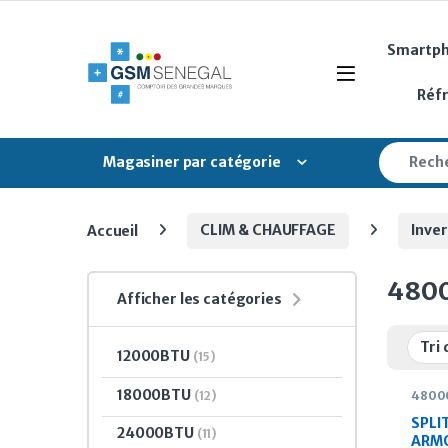
Skip to navigation
Skip to content
Smartp
Open
Réf
Search fo
Magasiner par catégorie
Accueil
CLIM & CHAUFFAGE
Inver
480
Afficher les catégories
12000BTU
(15)
18000BTU
(12)
4800
Inver
SPLI
24000BTU
(11)
ARMO