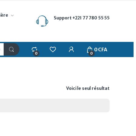
ière
Support
+221 77 780 55 55
My Account
0
CFA
0
0
Voici le seul résultat