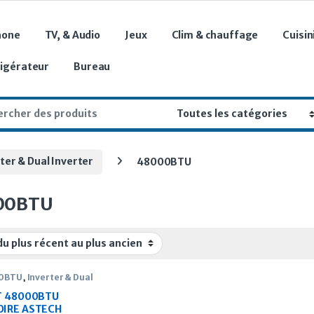
hone
TV, & Audio
Jeux
Clim & chauffage
Cuisin
rigérateur
Bureau
r:
ter & Dual Inverter
48000BTU
00BTU
0BTU
,
Inverter & Dual
ter
T 48000BTU
IRE ASTECH