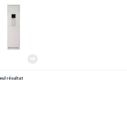
A
seul résultat