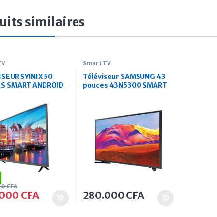
uits similaires
TV
Smart TV
ISEUR SYINIX 50
Téléviseur SAMSUNG 43
S SMART ANDROID
pouces 43N5300 SMART
HD
43T5300 FULL HD
00
CFA
.000
CFA
280.000
CFA