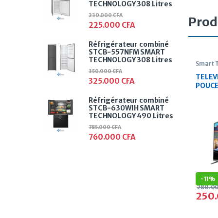
TECHNOLOGY 308 Litres
230.000
CFA
Prod
225.000
CFA
Réfrigérateur combiné
STCB-557NFM SMART
TECHNOLOGY 308 Litres
Smart 
350.000
CFA
TELEV
325.000
CFA
POUCE
FULL 
Réfrigérateur combiné
STCB-630WIH SMART
TECHNOLOGY 490 Litres
785.000
CFA
760.000
CFA
-
11%
280.0
250