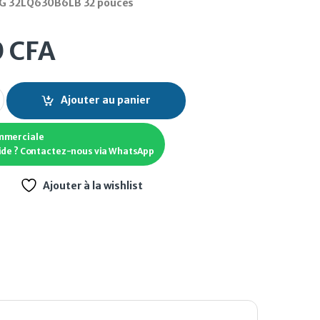
LG 32LQ630B6LB 32 pouces
0
CFA
LG 32LQ630B6LB 32 pouces quantity
Ajouter au panier
mmerciale
ide ? Contactez-nous via WhatsApp
Ajouter à la wishlist