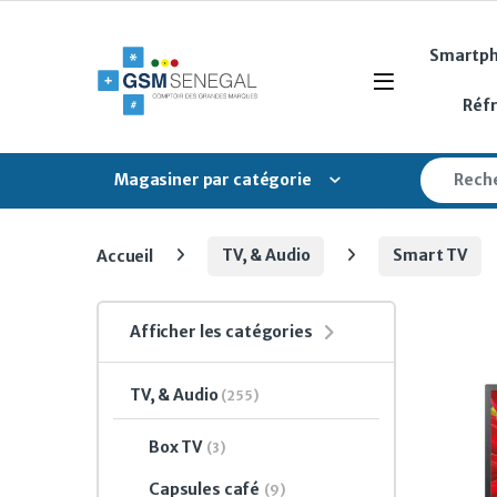
Skip to navigation
Skip to content
Smartp
Open
Réf
Search fo
Magasiner par catégorie
Accueil
TV, & Audio
Smart TV
Afficher les catégories
TV, & Audio
(255)
Box TV
(3)
Capsules café
(9)