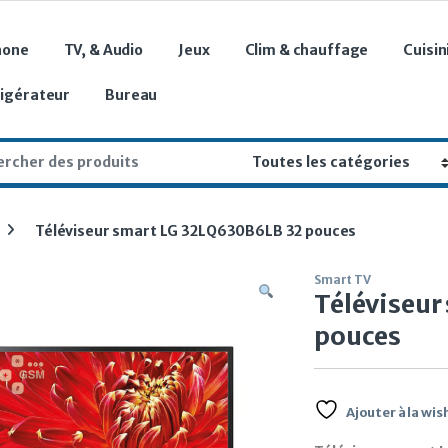
hone
TV, & Audio
Jeux
Clim & chauffage
Cuisin
rigérateur
Bureau
r:
Téléviseur smart LG 32LQ630B6LB 32 pouces
Smart TV
Téléviseur
pouces
Ajouter à la wish