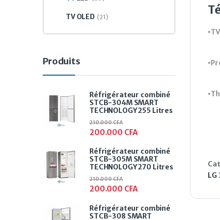
Té
TV OLED
(21)
•TV
Produits
•Pr
•Th
Réfrigérateur combiné
STCB-304M SMART
TECHNOLOGY 255 Litres
210.000
CFA
200.000
CFA
Réfrigérateur combiné
STCB-305M SMART
Cat
TECHNOLOGY 270 Litres
LG 
210.000
CFA
200.000
CFA
Réfrigérateur combiné
STCB-308 SMART