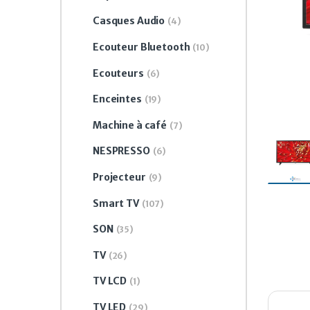
Casques Audio
(4)
Ecouteur Bluetooth
(10)
Ecouteurs
(6)
Enceintes
(19)
Machine à café
(7)
NESPRESSO
(6)
Projecteur
(9)
Smart TV
(107)
SON
(35)
TV
(26)
TV LCD
(1)
TV LED
(29)