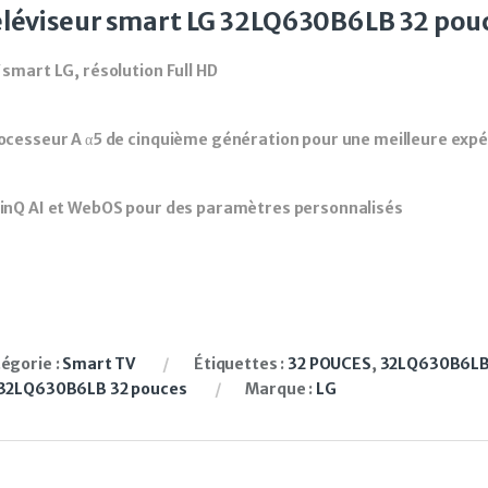
léviseur smart LG 32LQ630B6LB 32 pou
 smart LG, résolution Full HD
ocesseur A α5 de cinquième génération pour une meilleure expé
inQ AI et WebOS pour des paramètres personnalisés
égorie :
Smart TV
Étiquettes :
32 POUCES
,
32LQ630B6L
32LQ630B6LB 32 pouces
Marque :
LG