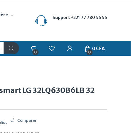
ière
Support
+221 77 780 55 55
My Account
0
CFA
0
0
 smart LG 32LQ630B6LB 32
Comparer
list