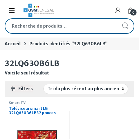
Skip to navigation
Skip to content
Open
0
Recherche pour :
Accueil
Produits identifiés “32LQ630B6LB”
32LQ630B6LB
Voici le seul résultat
Filters
Smart TV
Téléviseur smart LG
32LQ630B6LB 32 pouces