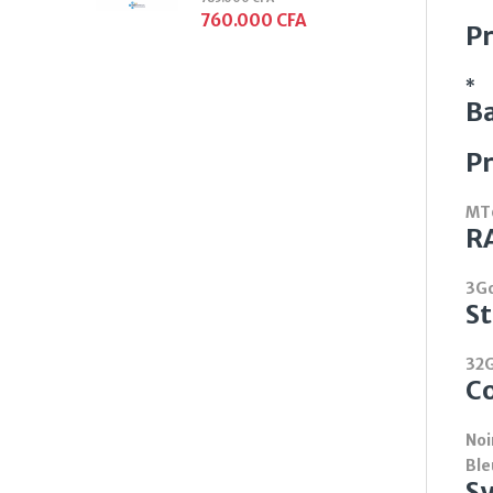
760.000
CFA
Pr
*
B
P
MT
R
3G
S
32
C
Noi
Ble
Sy