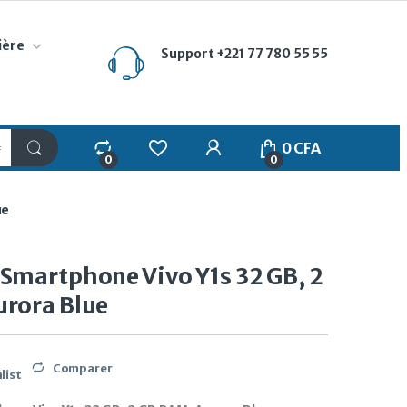
ière
Support
+221 77 780 55 55
My Account
0
CFA
0
0
ue
Smartphone Vivo Y1s 32 GB, 2
rora Blue
Comparer
list