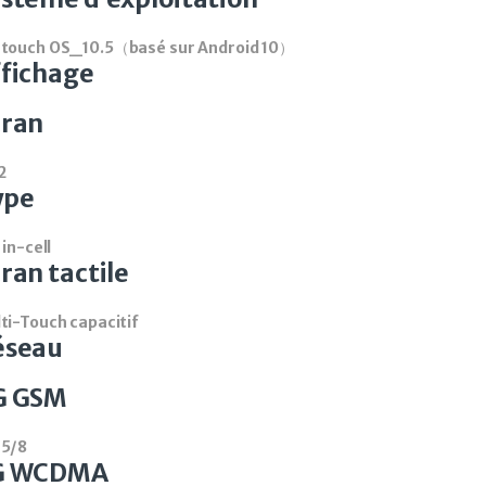
touch OS_10.5（basé sur Android 10）
fichage
cran
2
ype
 in-cell
ran tactile
ti-Touch capacitif
éseau
G GSM
/5/8
G WCDMA