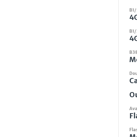
B1/
4
B1/
4
B3
Mo
Dou
C
O
Ava
Fl
Fla
M