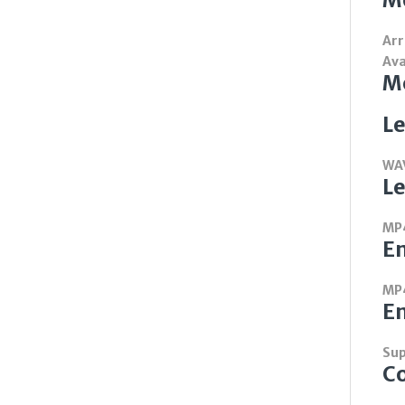
Arr
Ava
M
Le
WAV
Le
MP4
E
MP
En
Su
Co