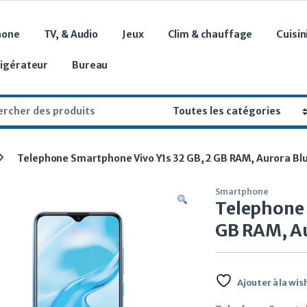
hone
TV, & Audio
Jeux
Clim & chauffage
Cuisin
rigérateur
Bureau
r:
Telephone Smartphone Vivo Y1s 32 GB, 2 GB RAM, Aurora Bl
Smartphone
Telephone 
GB RAM, Au
Ajouter à la wish