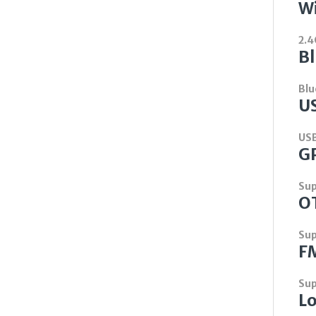
Wi
2.4
B
Blu
U
USB
G
Su
O
Su
F
Su
Lo