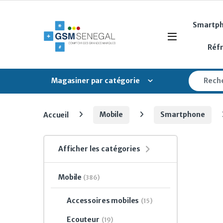
Skip to navigation
Skip to content
Smartp
Open
Réf
Search fo
Magasiner par catégorie
Accueil
Mobile
Smartphone
Afficher les catégories
Mobile
(386)
Accessoires mobiles
(15)
Ecouteur
(19)