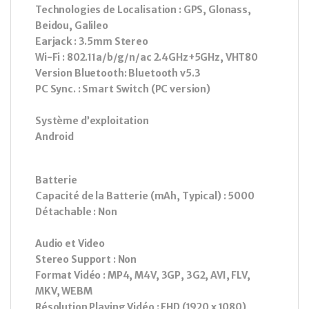
Technologies de Localisation : GPS, Glonass,
Beidou, Galileo
Earjack : 3.5mm Stereo
Wi-Fi : 802.11a/b/g/n/ac 2.4GHz+5GHz, VHT80
Version Bluetooth: Bluetooth v5.3
PC Sync. : Smart Switch (PC version)
Système d’exploitation
Android
Batterie
Capacité de la Batterie (mAh, Typical) : 5000
Détachable : Non
Audio et Video
Stereo Support : Non
Format Vidéo : MP4, M4V, 3GP, 3G2, AVI, FLV,
MKV, WEBM
Résolution Playing Vidéo : FHD (1920 x 1080)