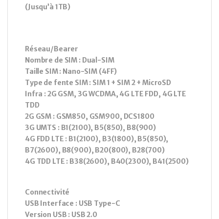
(Jusqu’à 1TB)
Réseau/Bearer
Nombre de SIM : Dual-SIM
Taille SIM : Nano-SIM (4FF)
Type de fente SIM : SIM 1 + SIM 2 + MicroSD
Infra : 2G GSM, 3G WCDMA, 4G LTE FDD, 4G LTE
TDD
2G GSM : GSM850, GSM900, DCS1800
3G UMTS : B1(2100), B5(850), B8(900)
4G FDD LTE : B1(2100), B3(1800), B5(850),
B7(2600), B8(900), B20(800), B28(700)
4G TDD LTE : B38(2600), B40(2300), B41(2500)
Connectivité
USB Interface : USB Type-C
Version USB : USB 2.0