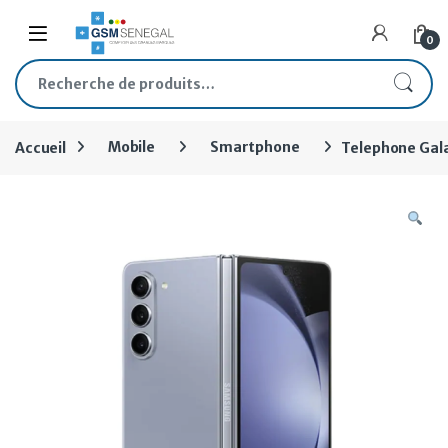
Skip to navigation
Skip to content
Open
0
Recherche pour :
Accueil
Mobile
Smartphone
Telephone Gal