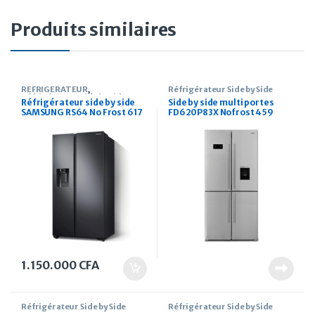
Produits similaires
REFRIGERATEUR
,
Réfrigérateur Side by Side
Réfrigérateur Side by Side
Réfrigérateur side by side
Side by side multi portes
SAMSUNG RS64 No Frost 617
FD620P83X Nofrost 459
litres inox
litres
1.150.000
CFA
Réfrigérateur Side by Side
Réfrigérateur Side by Side