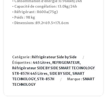
• Consommation d’énergie :0.96kwh/24h
• Capacité de congélation : 13.0kg/24h
• Réfrigérant : R600a(75g)
• Poids : 98 kg
• Dimensions :89.2×69.5×171.6cm
Catégorie :
Réfrigérateur Side by Side
Étiquettes :
445 Litres
,
REFRIGERATEUR
,
Réfrigérateur SIDE BY SIDE SMART TECHNOLOGY
STR-857H 445 Litres
,
SIDE BY SIDE
,
SMART
TECHNOLOGY
,
STR-857H
Marque :
SMART
TECHNOLOGY