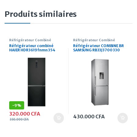
Produits similaires
Réfrigérateur Combiné
Réfrigérateur Combiné
Réfrigérateur combiné
Réfrigérateur COMBINE BR
HAIER HDR3619fnmn 354
SAMSUNG RB33J3700 330
Litres noir
Litres
-
9%
320.000
CFA
430.000
CFA
350.000
CFA