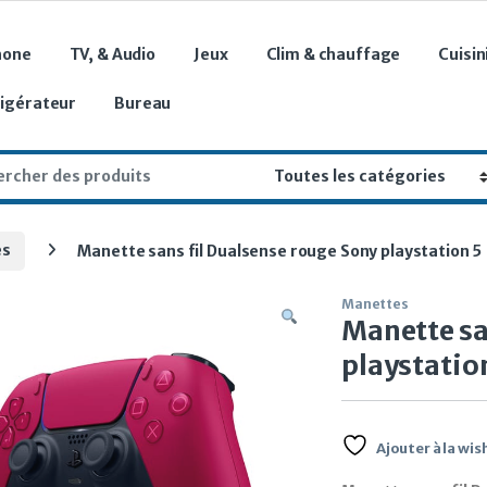
hone
TV, & Audio
Jeux
Clim & chauffage
Cuisin
rigérateur
Bureau
r:
es
Manette sans fil Dualsense rouge Sony playstation 5
Manettes
Manette sa
playstatio
Ajouter à la wish