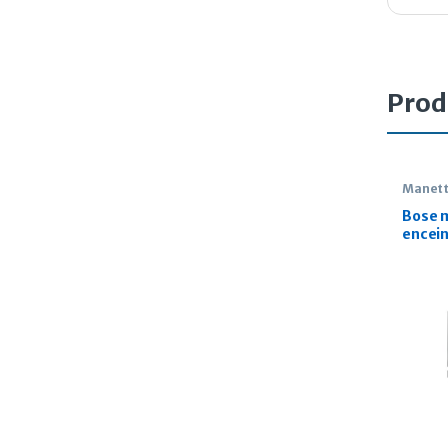
Prod
Manet
Bose 
encein