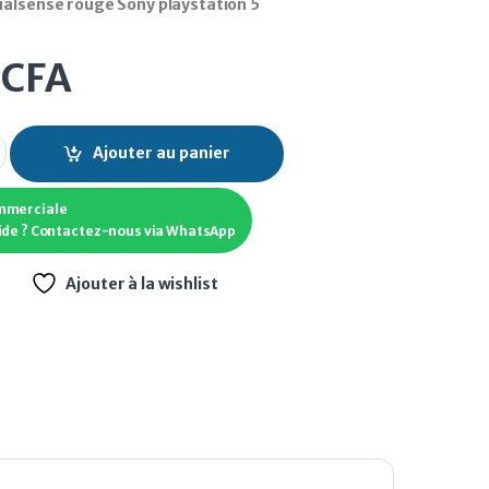
ualsense rouge Sony playstation 5
0
CFA
ualsense rouge Sony playstation 5 quantity
Ajouter au panier
mmerciale
ide ? Contactez-nous via WhatsApp
Ajouter à la wishlist