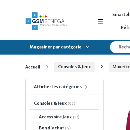
Skip to navigation
Skip to content
Smartp
Open
Réf
Search fo
Magasiner par catégorie
Accueil
Consoles & Jeux
Manett
Afficher les catégories
Consoles & Jeux
(92)
Accessoire Jeux
(12)
Bon d'achat
(6)