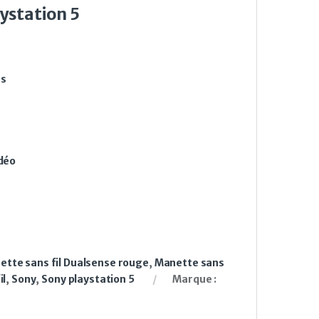
ystation 5
es
idéo
ette sans fil Dualsense rouge
,
Manette sans
il
,
Sony
,
Sony playstation 5
Marque :