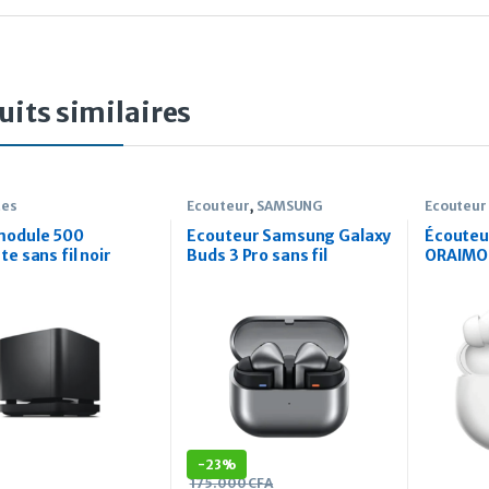
uits similaires
tes
Ecouteur
,
SAMSUNG
Ecouteur
module 500
Ecouteur Samsung Galaxy
Écouteur
te sans fil noir
Buds 3 Pro sans fil
ORAIMO 
Comfort
-
23%
175.000
CFA