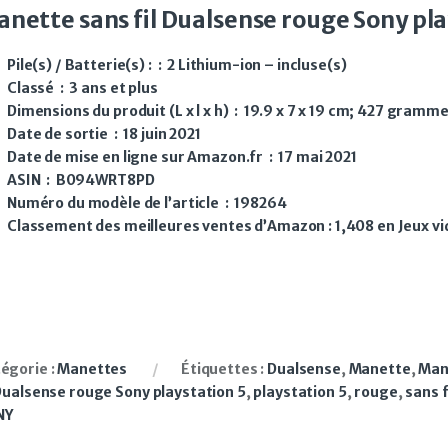
nette sans fil Dualsense rouge Sony pla
Pile(s) / Batterie(s) : ‏ : ‎
2 Lithium-ion – incluse(s)
Classé ‏ : ‎
3 ans et plus
Dimensions du produit (L x l x h) ‏ : ‎
19.9 x 7 x 19 cm; 427 gramm
Date de sortie ‏ : ‎
18 juin 2021
Date de mise en ligne sur Amazon.fr ‏ : ‎
17 mai 2021
ASIN ‏ : ‎
B094WRT8PD
Numéro du modèle de l’article ‏ : ‎
198264
Classement des meilleures ventes d’Amazon :
1,408 en Jeux v
égorie :
Manettes
Étiquettes :
Dualsense
,
Manette
,
Man
 Dualsense rouge Sony playstation 5
,
playstation 5
,
rouge
,
sans f
NY