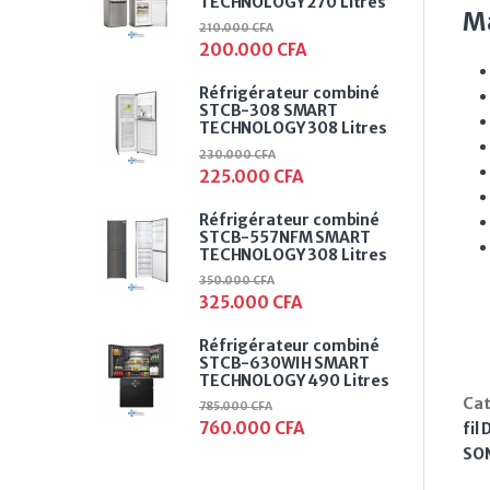
TECHNOLOGY 270 Litres
Ma
210.000
CFA
200.000
CFA
Réfrigérateur combiné
STCB-308 SMART
TECHNOLOGY 308 Litres
230.000
CFA
225.000
CFA
Réfrigérateur combiné
STCB-557NFM SMART
TECHNOLOGY 308 Litres
350.000
CFA
325.000
CFA
Réfrigérateur combiné
STCB-630WIH SMART
TECHNOLOGY 490 Litres
Cat
785.000
CFA
760.000
CFA
fil
SO