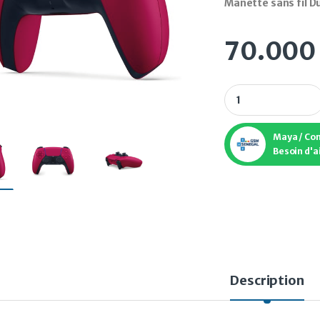
Manette sans fil D
70.00
Manette sans fil D
Maya / Co
Besoin d'a
Description