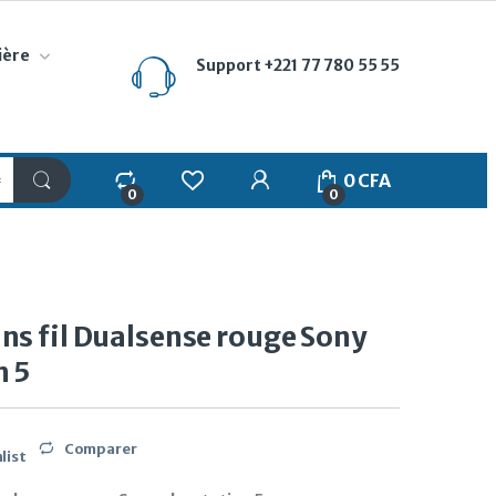
ière
Support
+221 77 780 55 55
My Account
0
CFA
0
0
ns fil Dualsense rouge Sony
n 5
Comparer
list