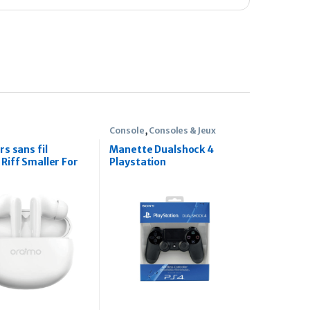
Console
,
Consoles & Jeux
s sans fil
Manette Dualshock 4
Riff Smaller For
Playstation
 True