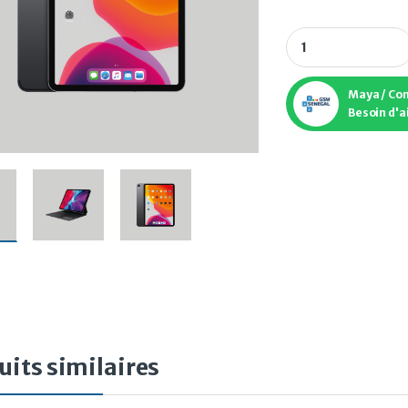
IPAD PRO 9.7 POUC
Maya / Co
Besoin d'a
uits similaires