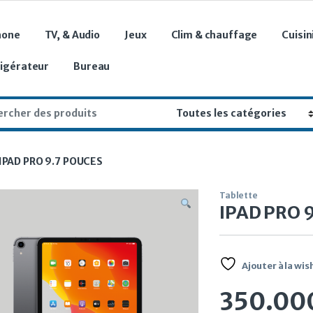
hone
TV, & Audio
Jeux
Clim & chauffage
Cuisin
rigérateur
Bureau
r:
IPAD PRO 9.7 POUCES
Tablette
IPAD PRO 
Ajouter à la wish
350.00