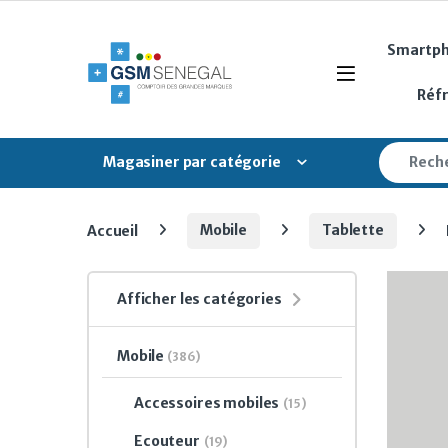
Skip to navigation
Skip to content
Smartp
Open
Réf
Search fo
Magasiner par catégorie
Accueil
Mobile
Tablette
Afficher les catégories
Mobile
(386)
Accessoires mobiles
(15)
Ecouteur
(19)