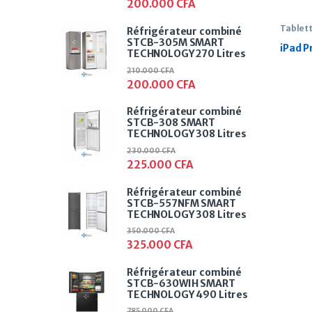
200.000
CFA
Tablet
Réfrigérateur combiné
STCB-305M SMART
iPad P
TECHNOLOGY 270 Litres
210.000
CFA
200.000
CFA
Réfrigérateur combiné
STCB-308 SMART
TECHNOLOGY 308 Litres
230.000
CFA
225.000
CFA
Réfrigérateur combiné
STCB-557NFM SMART
TECHNOLOGY 308 Litres
350.000
CFA
325.000
CFA
Réfrigérateur combiné
STCB-630WIH SMART
TECHNOLOGY 490 Litres
785.000
CFA