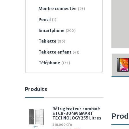
Montre connectée
(25)
Pencil
(1)
Smartphone
(202)
Tablette
(86)
Tablette enfant
(41)
Téléphone
(175)
Produits
Réfrigérateur combiné
STCB-304M SMART
Prod
TECHNOLOGY 255 Litres
210.000
CFA