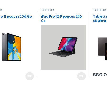
te
Tablette
Tablette
ro 11 pouces 256 Go
iPad Pro 12.9 pouces 256
Tablett
Go
s8 ultra
880.