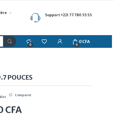
ière
Support
+221 77 780 55 55
My Account
0
CFA
0
0
9.7 POUCES
Comparer
list
0
CFA