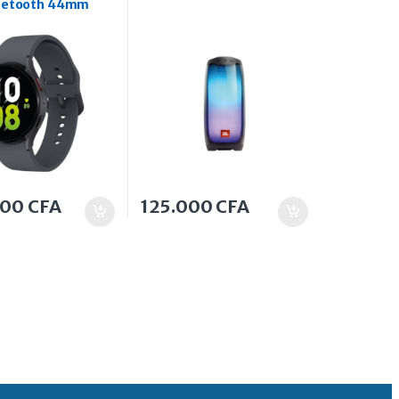
uetooth 44mm
000
CFA
125.000
CFA