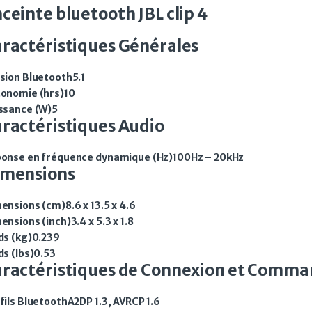
ceinte bluetooth JBL clip 4
ractéristiques Générales
sion Bluetooth
5.1
onomie (hrs)
10
ssance (W)
5
ractéristiques Audio
onse en fréquence dynamique (Hz)
100Hz – 20kHz
imensions
ensions (cm)
8.6 x 13.5 x 4.6
ensions (inch)
3.4 x 5.3 x 1.8
ds (kg)
0.239
ds (lbs)
0.53
ractéristiques de Connexion et Comm
fils Bluetooth
A2DP 1.3, AVRCP 1.6