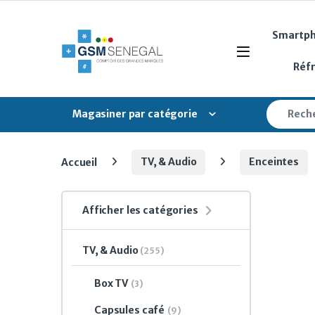
Skip to navigation
Skip to content
Smartp
Open
Réf
Search fo
Magasiner par catégorie
Accueil
TV, & Audio
Enceintes
Afficher les catégories
TV, & Audio
(255)
Box TV
(3)
Capsules café
(9)