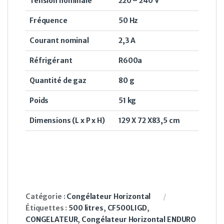
Tension nominale
220 – 240 V
Fréquence
50 Hz
Courant nominal
2,3 A
Réfrigérant
R600a
Quantité de gaz
80 g
Poids
51 kg
Dimensions (L x P x H)
129 X 72 X83,5 cm
Catégorie :
Congélateur Horizontal
Étiquettes :
500 litres
,
CF500LIGD
,
CONGELATEUR
,
Congélateur Horizontal ENDURO