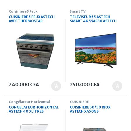
Cuisinière 5 Feux
Smart TV
CUISINIERE 5 FEUX ASTECH
TELEVISEUR 55 ASTECH
AVEC THERMOSTAR
SMART 4K 55AC30 ASTECH
240.000
CFA
250.000
CFA
Congélateur Horizontal
CUISINIERE
CONGELATEUR HORIZONTAL
CUISINIERE 50/50 INOX
ASTECH 400 LITRES
ASTECH XA50GS